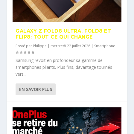
GALAXY Z FOLD8 ULTRA, FOLD8 ET
FLIP8: TOUT CE QUI CHANGE
Posté par
Philippe
|
mercredi 22 juillet 2026
|
Smartphone
|
Samsung revoit en profondeur sa gamme de
smartphones pliants. Plus fins, davantage tournés
vers...
EN SAVOIR PLUS