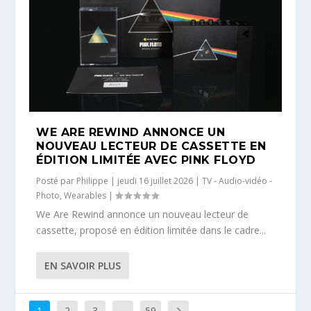
WE ARE REWIND ANNONCE UN
NOUVEAU LECTEUR DE CASSETTE EN
ÉDITION LIMITÉE AVEC PINK FLOYD
Posté par
Philippe
|
jeudi 16 juillet 2026
|
TV - Audio-vidéo -
Photo
,
Wearables
|
We Are Rewind annonce un nouveau lecteur de
cassette, proposé en édition limitée dans le cadre...
EN SAVOIR PLUS
1
2
3
…
59