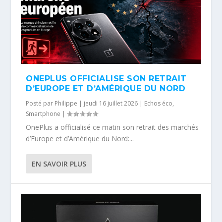
ONEPLUS OFFICIALISE SON RETRAIT
D’EUROPE ET D’AMÉRIQUE DU NORD
Posté par
Philippe
|
jeudi 16 juillet 2026
|
Echos éco
,
Smartphone
|
OnePlus a officialisé ce matin son retrait des marchés
d’Europe et d’Amérique du Nord:...
EN SAVOIR PLUS