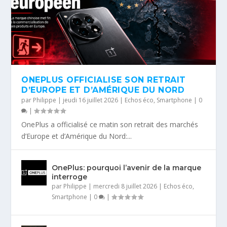
ONEPLUS OFFICIALISE SON RETRAIT
D’EUROPE ET D’AMÉRIQUE DU NORD
par
Philippe
|
jeudi 16 juillet 2026
|
Echos éco
,
Smartphone
|
0
|
OnePlus a officialisé ce matin son retrait des marchés
d’Europe et d’Amérique du Nord:...
OnePlus: pourquoi l’avenir de la marque
interroge
par
Philippe
|
mercredi 8 juillet 2026
|
Echos éco
,
Smartphone
|
0
|