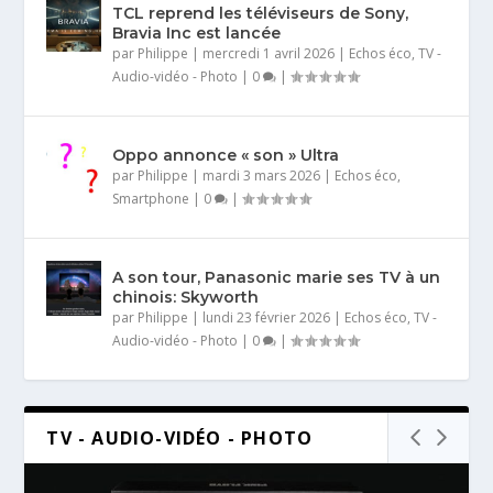
TCL reprend les téléviseurs de Sony,
Bravia Inc est lancée
par
Philippe
|
mercredi 1 avril 2026
|
Echos éco
,
TV -
Audio-vidéo - Photo
|
0
|
Oppo annonce « son » Ultra
par
Philippe
|
mardi 3 mars 2026
|
Echos éco
,
Smartphone
|
0
|
A son tour, Panasonic marie ses TV à un
chinois: Skyworth
par
Philippe
|
lundi 23 février 2026
|
Echos éco
,
TV -
Audio-vidéo - Photo
|
0
|
TV - AUDIO-VIDÉO - PHOTO