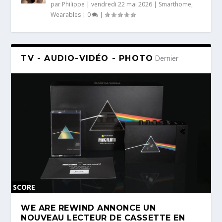
par
Philippe
|
vendredi 22 mai 2026
|
Smarthome
,
Wearables
|
0
|
TV - AUDIO-VIDÉO - PHOTO
Dernier
SCORE
0 %
WE ARE REWIND ANNONCE UN
NOUVEAU LECTEUR DE CASSETTE EN