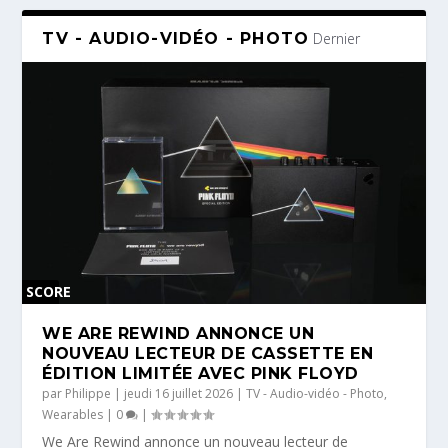
TV - AUDIO-VIDÉO - PHOTO
Dernier
SCORE
0 %
WE ARE REWIND ANNONCE UN
NOUVEAU LECTEUR DE CASSETTE EN
ÉDITION LIMITÉE AVEC PINK FLOYD
par
Philippe
|
jeudi 16 juillet 2026
|
TV - Audio-vidéo - Photo
,
Wearables
|
0
|
We Are Rewind annonce un nouveau lecteur de