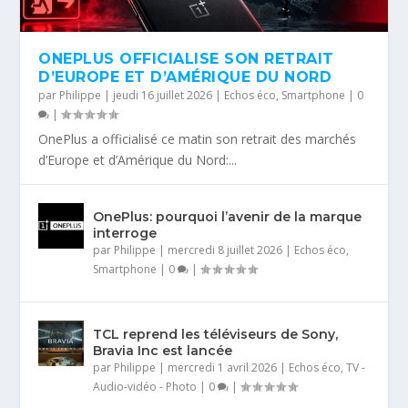
ONEPLUS OFFICIALISE SON RETRAIT
D’EUROPE ET D’AMÉRIQUE DU NORD
par
Philippe
|
jeudi 16 juillet 2026
|
Echos éco
,
Smartphone
|
0
|
OnePlus a officialisé ce matin son retrait des marchés
d’Europe et d’Amérique du Nord:...
OnePlus: pourquoi l’avenir de la marque
interroge
par
Philippe
|
mercredi 8 juillet 2026
|
Echos éco
,
Smartphone
|
0
|
TCL reprend les téléviseurs de Sony,
Bravia Inc est lancée
par
Philippe
|
mercredi 1 avril 2026
|
Echos éco
,
TV -
Audio-vidéo - Photo
|
0
|