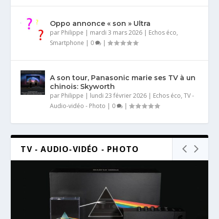
Oppo annonce « son » Ultra
par
Philippe
|
mardi 3 mars 2026
|
Echos éco
,
Smartphone
|
0
|
A son tour, Panasonic marie ses TV à un
chinois: Skyworth
par
Philippe
|
lundi 23 février 2026
|
Echos éco
,
TV -
Audio-vidéo - Photo
|
0
|
TV - AUDIO-VIDÉO - PHOTO