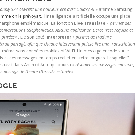
alaxy S24 ouvrent une nouvelle ère avec Galaxy AI
» affirme Samsung
omme on le prévoyait
,
l’intelligence artificielle
occupe une place
smartphone emblématique. La fonction
Live Translate
«
permet des
 conversations téléphoniques. Aucune application tierce n’est requise et
 privées
« . De son côté,
Interpreter
«
permet de traduire
écran partagé, afin que chaque intervenant puisse lire une transcriptio
it même sans données mobiles ni Wi-Fi. Un message encodé sur le
els et des messages en temps réel et en treize langues. Lesquelles?
re aussi dans Android Auto qui pourra «
résumer les messages entrants,
e partage de l’heure d’arrivée estimée
« .
OGLE