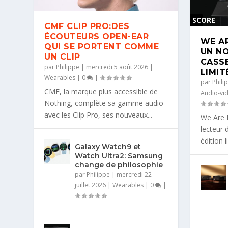
SCORE
CMF CLIP PRO:DES
0
ÉCOUTEURS OPEN-EAR
WE A
%
QUI SE PORTENT COMME
UN N
UN CLIP
CASSE
par
Philippe
|
mercredi 5 août 2026
|
LIMIT
Wearables
|
0
|
par
Phili
CMF, la marque plus accessible de
Audio-vid
Nothing, complète sa gamme audio
avec les Clip Pro, ses nouveaux...
We Are 
lecteur 
édition l
Galaxy Watch9 et
Watch Ultra2: Samsung
change de philosophie
par
Philippe
|
mercredi 22
juillet 2026
|
Wearables
|
0
|