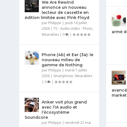
We Are Rewind
annonce un nouveau
lecteur de cassette en
édition limitée avec Pink Floyd
par
Philippe
|
jeudi 16 juillet
2026
|
TV - Audio-vidéo - Photo
,
armé d
Wearables
|
0
|
Phone (4b) et Ear (3a): le
nouveau milieu de
gamme de Nothing
par
Philippe
|
mardi 7 juillet
2026
|
Smartphone
,
Wearables
|
0
|
avancé
market
Anker voit plus grand
avec l’IA audio et
l’écosystème
Soundcore
par
Philippe
|
vendredi 22 mai