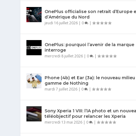
OnePlus officialise son retrait d’Europe 
d’Amérique du Nord
jeudi 16 juillet 2026
|
0
|
OnePlus: pourquoi l’avenir de la marque
interroge
mercredi 8 juillet 2026
|
0
|
Phone (4b) et Ear (3a): le nouveau milieu
gamme de Nothing
mardi 7 juillet 2026
|
0
|
Sony Xperia 1 VIII: l’IA photo et un nouve
téléobjectif pour relancer les Xperia
mercredi 13 mai 2026
|
0
|