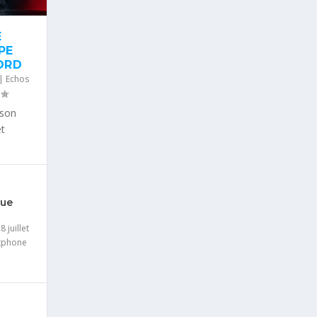
E
PE
ORD
|
Echos
 son
et
i
que
 juillet
tphone