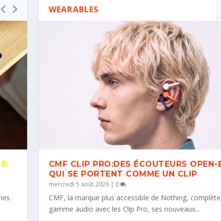
WEARABLES
8:
CMF CLIP PRO:DES ÉCOUTEURS OPEN-
QUI SE PORTENT COMME UN CLIP
mercredi 5 août 2026
|
0
nes
CMF, la marque plus accessible de Nothing, complète
A2: SAMSUNG CHANGE DE P...
T FLIP8: TOUT CE QUI ...
AIT D’EUROPE ET ...
OUVEAU LECTEUR DE CASSET...
RENOUVELLE SA GAMME HI-...
gamme audio avec les Clip Pro, ses nouveaux...