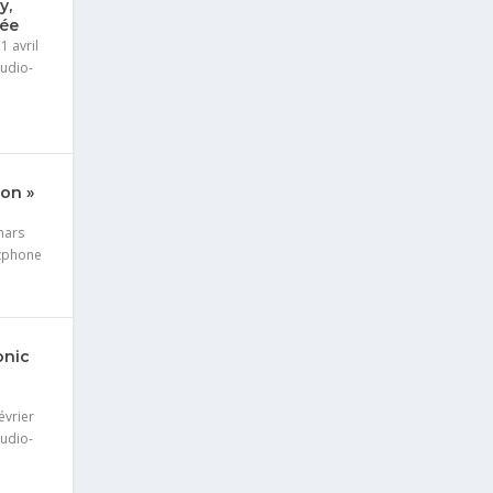
y,
cée
1 avril
Audio-
on »
mars
tphone
onic
évrier
Audio-