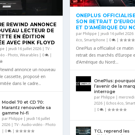
ONEPLUS OFFICIALIS
SON RETRAIT D’EURO
RE REWIND ANNONCE
ET D’AMÉRIQUE DU N
OUVEAU LECTEUR DE
par
Philippe
|
jeudi 16 juillet 2026
TTE EN ÉDITION
éco
,
Smartphone
|
0
|
ÉE AVEC PINK FLOYD
OnePlus a officialisé ce matin
ppe
|
jeudi 16 juillet 2026
|
TV -
retrait des marchés d’Europe 
éo - Photo
,
Wearables
|
0
|
d’Amérique du Nord:...
Rewind annonce un nouveau
de cassette, proposé en
OnePlus: pourquo
imitée dans le cadre...
l’avenir de la mar
interroge
par
Philippe
|
mercredi 8
Model 70 et CD 70:
2026
|
Echos éco
,
Smar
Marantz renouvelle sa
|
0
|
gamme hi-fi
par
Philippe
|
jeudi 16 juillet
2026
|
TV - Audio-vidéo - Photo
|
0
|
TCL reprend les