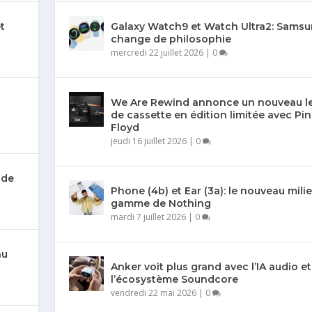
et
Galaxy Watch9 et Watch Ultra2: Sams
change de philosophie
mercredi 22 juillet 2026
|
0
We Are Rewind annonce un nouveau l
de cassette en édition limitée avec Pi
Floyd
jeudi 16 juillet 2026
|
0
 de
Phone (4b) et Ear (3a): le nouveau mili
gamme de Nothing
mardi 7 juillet 2026
|
0
au
Anker voit plus grand avec l’IA audio et
l’écosystème Soundcore
vendredi 22 mai 2026
|
0