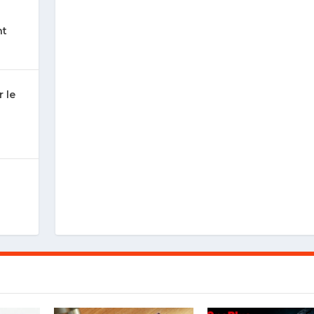
nt
r le