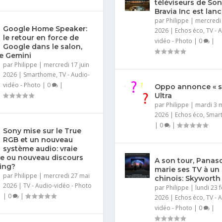
téléviseurs de Son
Bravia Inc est lan
par
Philippe
|
mercredi 
Google Home Speaker:
2026
|
Echos éco
,
TV - 
le retour en force de
vidéo - Photo
|
0
|
Google dans le salon,
e Gemini
par
Philippe
|
mercredi 17 juin
2026
|
Smarthome
,
TV - Audio-
vidéo - Photo
|
0
|
Oppo annonce « s
Ultra
par
Philippe
|
mardi 3 
2026
|
Echos éco
,
Smar
|
0
|
Sony mise sur le True
RGB et un nouveau
système audio: vraie
e ou nouveau discours
A son tour, Panas
ing?
marie ses TV à un
par
Philippe
|
mercredi 27 mai
chinois: Skyworth
2026
|
TV - Audio-vidéo - Photo
par
Philippe
|
lundi 23 f
|
0
|
2026
|
Echos éco
,
TV - 
vidéo - Photo
|
0
|