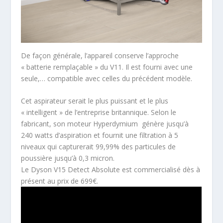
De façon générale, l’appareil conserve l’approche
« batterie remplaçable » du V11. Il est fourni avec une
seule,… compatible avec celles du précédent modèle.
Cet aspirateur serait le plus puissant et le plus
« intelligent » de l’entreprise britannique. Selon le
fabricant, son moteur Hyperdymium génère jusqu’à
240 watts d’aspiration et fournit une filtration à 5
niveaux qui capturerait 99,99% des particules de
poussière jusqu’à 0,3 micron.
Le Dyson V15 Detect Absolute est commercialisé dès à
présent au prix de 699€.