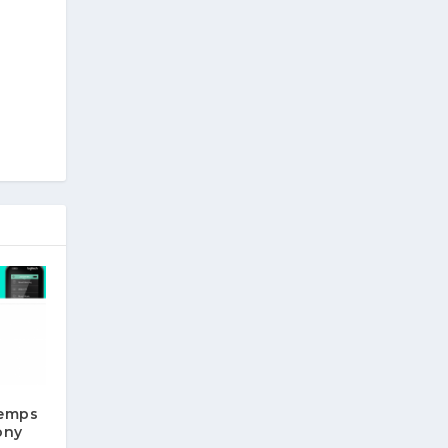
temps
ony