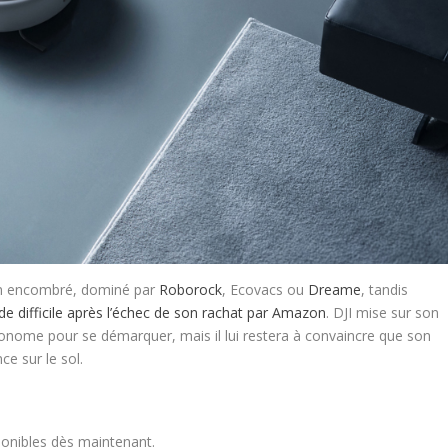
en encombré, dominé par
Roborock
, Ecovacs ou
Dreame
, tandis
de difficile après l’échec de son rachat par Amazon
. DJI mise sur son
autonome pour se démarquer, mais il lui restera à convaincre que son
ce sur le sol.
ponibles dès maintenant.