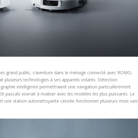
ones grand public, s’aventure dans le ménage connecté avec ROMO,
 plusieurs technologies à ses appareils volants. Détection
ographie intelligente permettraient une navigation particulièrement
0 pascals viserait à rivaliser avec les modèles les plus puissants. Le
t une station autonettoyante censée fonctionner plusieurs mois san