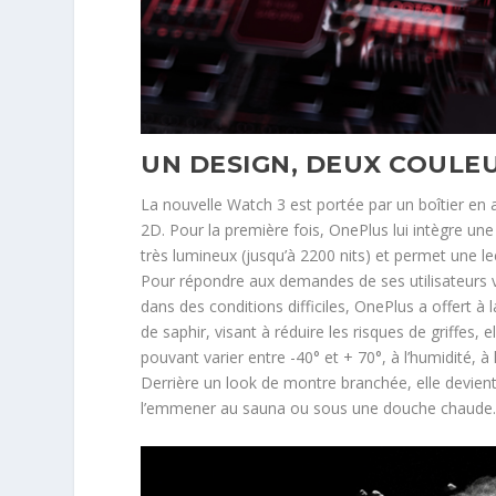
UN DESIGN, DEUX COULE
La nouvelle Watch 3 est portée par un boîtier en a
2D. Pour la première fois, OnePlus lui intègre u
très lumineux (jusqu’à 2200 nits) et permet une le
Pour répondre aux demandes de ses utilisateurs 
dans des conditions difficiles, OnePlus a offert à 
de saphir, visant à réduire les risques de griffes
pouvant varier entre -40° et + 70°, à l’humidité, à
Derrière un look de montre branchée, elle devient
l’emmener au sauna ou sous une douche chaude