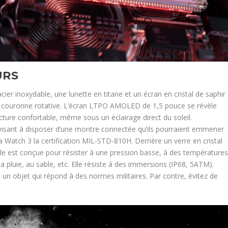
URS
cier inoxydable, une lunette en titane et un écran en cristal de saphir
ne couronne rotative. L’écran LTPO AMOLED de 1,5 pouce se révèle
cture confortable, même sous un éclairage direct du soleil.
visant à disposer d’une montre connectée qu’ils pourraient emmener
la Watch 3 la certification MIL-STD-810H. Derrière un verre en cristal
, elle est conçue pour résister à une pression basse, à des température
 la pluie, au sable, etc. Elle résiste à des immersions (IP68, 5ATM).
 un objet qui répond à des normes militaires. Par contre, évitez de
.