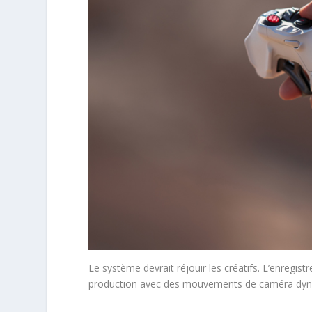
Le système devrait réjouir les créatifs. L’enregi
production avec des mouvements de caméra dynam