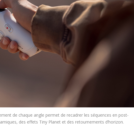
strement de chaque angle permet de recadrer les séquences en post-
iques, des effets Tiny Planet et des retournements d’horizon.