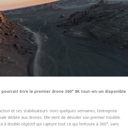
1 pourrait être le premier drone 360° 8K tout-en-un disponible
ion et ses stabilisateurs. Voici quelques semaines, l’entreprise
iliale dédiée aux drones. Elle vient de dévoiler son premier modèle.
 à double objectif qui capture tout ce qui l’entoure à 360°, sans