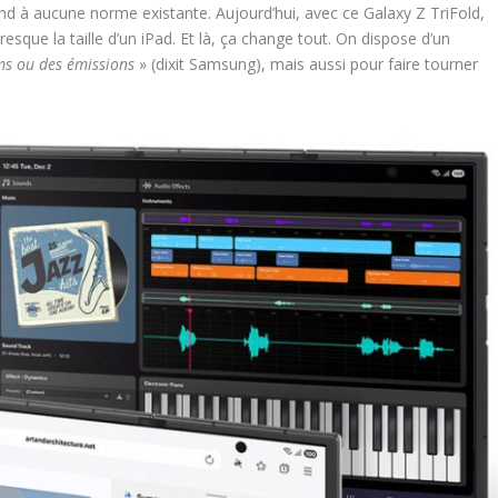
nd à aucune norme existante. Aujourd’hui, avec ce Galaxy Z TriFold,
sque la taille d’un iPad. Et là, ça change tout. On dispose d’un
ms ou des émissions
» (dixit Samsung), mais aussi pour faire tourner