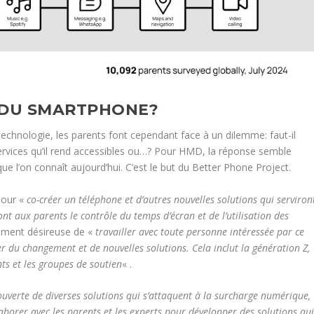
E DU SMARTPHONE?
a technologie, les parents font cependant face à un dilemme: faut-il
 services qu’il rend accessibles ou…? Pour HMD, la réponse semble
e l’on connaît aujourd’hui. C’est le but du Better Phone Project.
 pour «
co-créer un téléphone et d’autres nouvelles solutions qui serviron
t aux parents le contrôle du temps d’écran et de l’utilisation des
lement désireuse de «
travailler avec toute personne intéressée par ce
er du changement et de nouvelles solutions. Cela inclut la génération Z,
ants et les groupes de soutien
« .
ouverte de diverses solutions qui s’attaquent à la surcharge numérique,
llaborer avec les parents et les experts pour développer des solutions qu