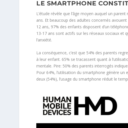
LE SMARTPHONE CONSTIT
L’étude révèle que l’âge moyen auquel un parent 
ans. Et beaucoup des adultes concernés avouent qu
12 ans, 97% des enfants disposent d’un téléphon
13-17 ans sont actifs sur les réseaux sociaux et
l’anxiété.
La conséquence, c’est que 54% des parents regre
à leur enfant. 65% se tracassent quant à l’utilisat
mentale. Pire: 50% des parents interrogés indique
Pour 64%, l’utilisation du smartphone génère un ef
deux (54%), l’usage du smartphone réduit le temps