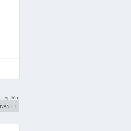
erpillière
IVANT