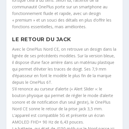
lorsque cela a du sens. Selon lui, l’attente de la
communauté OnePlus porte sur un smartphone au
fonctionnement fluide et rapide, avec un design
« premium » et un souci des détails en plus d’offrir les
fonctions essentielles, mais améliorées.
LE RETOUR DU JACK
Avec le OnePlus Nord CE, on retrouve un design dans la
lignée de ses précédents modèles. Sur la version bleue,
il dispose d’une face arrière dans un matériau plastique
qui permet d’éviter les traces de doigt. Ses 7,9 mm
d’épaisseur en font le modèle le plus fin de la marque
depuis le OnePlus 6T.
S’il renonce au curseur d’alerte (« Alert Slider »: le
bouton physique qui permet de régler le mode d’alerte
sonore et de notification d’un seul geste), le OnePlus
Nord CE sonne le retour de la prise jack 3,5 mm.
L’appareil est compatible 5G et présente un écran
AMOLED FHD+ 90 Hz de 6,43 pouces.
La batterie, qui était de 4150 mAh sur le Nord passe ici