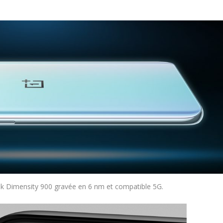
k Dimensity 900 gravée en 6 nm et compatible 5G.