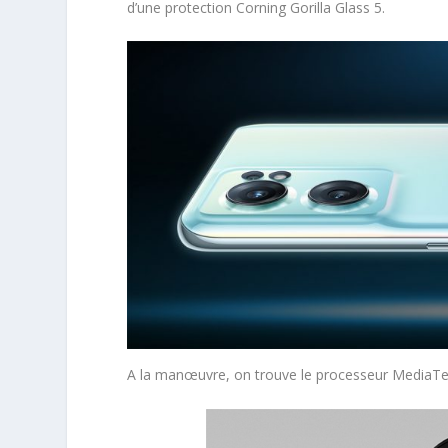
d’une protection Corning Gorilla Glass 5.
A la manœuvre, on trouve le processeur MediaTe