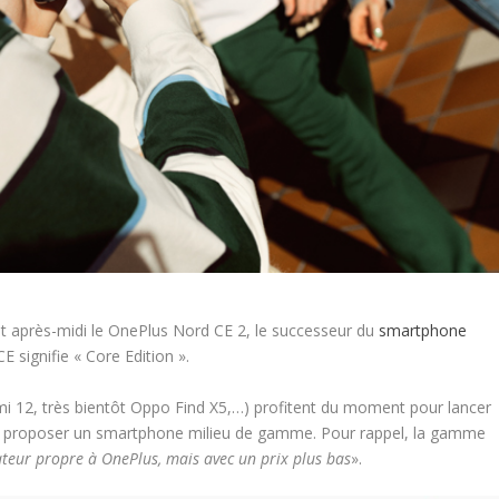
t après-midi le OnePlus Nord CE 2, le successeur du
smartphone
CE signifie « Core Edition ».
mi 12, très bientôt Oppo Find X5,…) profitent du moment pour lancer
 proposer un smartphone milieu de gamme. Pour rappel, la gamme
ateur propre à OnePlus, mais avec un prix plus bas
».