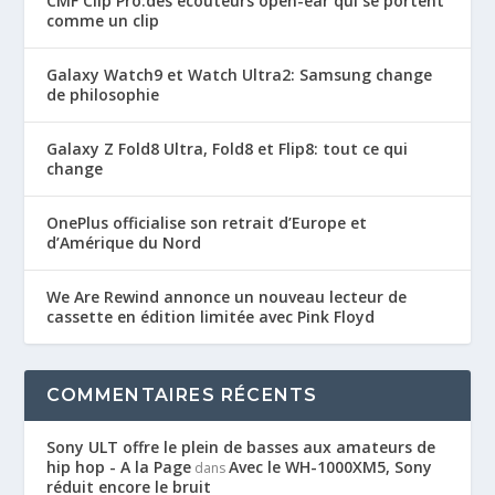
CMF Clip Pro:des écouteurs open-ear qui se portent
comme un clip
Galaxy Watch9 et Watch Ultra2: Samsung change
de philosophie
Galaxy Z Fold8 Ultra, Fold8 et Flip8: tout ce qui
change
OnePlus officialise son retrait d’Europe et
d’Amérique du Nord
We Are Rewind annonce un nouveau lecteur de
cassette en édition limitée avec Pink Floyd
COMMENTAIRES RÉCENTS
Sony ULT offre le plein de basses aux amateurs de
hip hop - A la Page
Avec le WH-1000XM5, Sony
dans
réduit encore le bruit