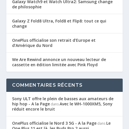
Galaxy Watch9 et Watch Ultra2: Samsung change
de philosophie
Galaxy Z Fold8 Ultra, Fold8 et Flip8: tout ce qui
change
OnePlus officialise son retrait d’Europe et
d’Amérique du Nord
We Are Rewind annonce un nouveau lecteur de
cassette en édition limitée avec Pink Floyd
COMMENTAIRES RÉCENTS
Sony ULT offre le plein de basses aux amateurs de
hip hop - A la Page
Avec le WH-1000XM5, Sony
dans
réduit encore le bruit
OnePlus officialise le Nord 3 5G - A la Page
Le
dans
One Plus 11 est là, les Buds Pro 2 aussi