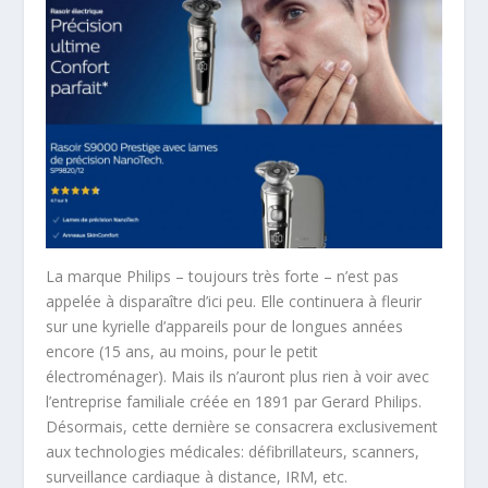
La marque Philips – toujours très forte – n’est pas
appelée à disparaître d’ici peu. Elle continuera à fleurir
sur une kyrielle d’appareils pour de longues années
encore (15 ans, au moins, pour le petit
électroménager). Mais ils n’auront plus rien à voir avec
l’entreprise familiale créée en 1891 par Gerard Philips.
Désormais, cette dernière se consacrera exclusivement
aux technologies médicales: défibrillateurs, scanners,
surveillance cardiaque à distance, IRM, etc.