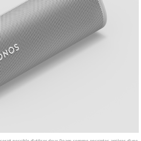
serait possible d’utiliser deux Roam comme enceintes arrières d’une