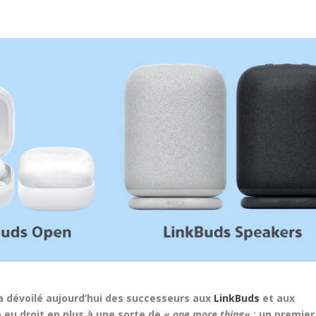
a dévoilé aujourd’hui des successeurs aux
LinkBuds
et aux
a eu droit en plus à une sorte de «
one more thing
« : un premier