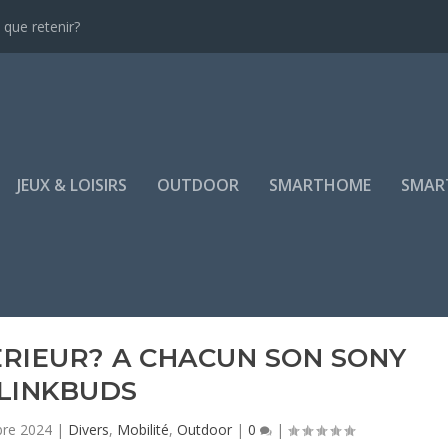
que retenir?
JEUX & LOISIRS
OUTDOOR
SMARTHOME
SMAR
ÉRIEUR? A CHACUN SON SONY
LINKBUDS
bre 2024
|
Divers
,
Mobilité
,
Outdoor
|
0
|