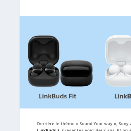
Derrière le thème « Sound Your way », Sony 
LinkBuds S
, présentés voici deux ans. Et on 